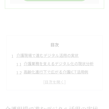
目次
介護現場で進むデジタル活用の実状
介護業務を支えるデジタル化の現状分析
高齢化進行下で広がる介護ICT活用例
現場目線で見る介護デジタル化の効果
介護現場で注目されるICT導入理由とは
介護デジタル化で変わる日常業務の流れ
ICT導入で変わる介護の効率化手法
介護現場で進むデジタル活用の実状