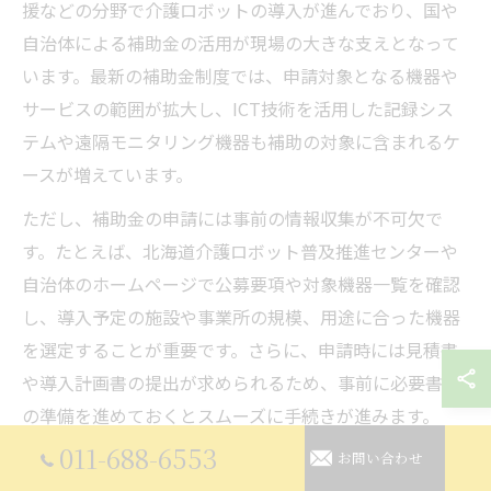
援などの分野で介護ロボットの導入が進んでおり、国や
自治体による補助金の活用が現場の大きな支えとなって
います。最新の補助金制度では、申請対象となる機器や
サービスの範囲が拡大し、ICT技術を活用した記録シス
テムや遠隔モニタリング機器も補助の対象に含まれるケ
ースが増えています。
ただし、補助金の申請には事前の情報収集が不可欠で
す。たとえば、北海道介護ロボット普及推進センターや
自治体のホームページで公募要項や対象機器一覧を確認
し、導入予定の施設や事業所の規模、用途に合った機器
を選定することが重要です。さらに、申請時には見積書
や導入計画書の提出が求められるため、事前に必要書類
の準備を進めておくとスムーズに手続きが進みます。
011-688-6553
活用の際には、補助金の上限額や自己負担割合、対象と
お問い合わせ