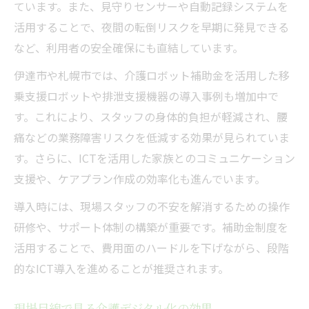
介護現場の抵抗感を乗り越える工夫とは
ています。また、見守りセンサーや自動記録システムを
活用することで、夜間の転倒リスクを早期に発見できる
ICT導入推進のための現場意識改革術
など、利用者の安全確保にも直結しています。
介護業界で進むICT導入率向上の背景
伊達市や札幌市では、介護ロボット補助金を活用した移
乗支援ロボットや排泄支援機器の導入事例も増加中で
す。これにより、スタッフの身体的負担が軽減され、腰
痛などの業務障害リスクを低減する効果が見られていま
す。さらに、ICTを活用した家族とのコミュニケーション
支援や、ケアプラン作成の効率化も進んでいます。
導入時には、現場スタッフの不安を解消するための操作
研修や、サポート体制の構築が重要です。補助金制度を
活用することで、費用面のハードルを下げながら、段階
的なICT導入を進めることが推奨されます。
現場目線で見る介護デジタル化の効果