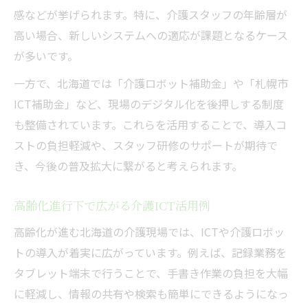
北海道で注目される介護デジタル事例紹介
感などが挙げられます。特に、介護スタッフの年齢層が
介護現場の課題解決に向けたICT導入実践
高い場合、新しいシステムへの適応が課題となるケース
高齢化社会に適した介護デジタル施策
が多いです。
北海道の先進事例に学ぶ介護ICTの展開
一方で、北海道では「介護ロボット補助金」や「札幌市
補助金を活かしたロボット導入のすすめ
ICT補助金」など、現場のデジタル化を後押しする制度
も整備されています。これらを活用することで、導入コ
介護ロボット補助金の最新活用ポイント
ストの負担軽減や、スタッフ研修のサポートが期待で
介護現場に役立つ補助金活用の進め方
き、今後の普及拡大に繋がると考えられます。
北海道で申請できる介護補助金の特徴
補助金を使った介護ロボット導入の流れ
高齢化進行下で広がる介護ICT活用例
介護施設での補助金活用成功事例を紹介
高齢化が進む北海道の介護現場では、ICTや介護ロボッ
導入率向上へ現場が克服した課題とは
トの導入が着実に広がっています。例えば、記録業務を
介護ICT導入率向上に向けた取組み事例
タブレット端末で行うことで、手書き作業の負担を大幅
現場で克服した介護ICT導入の主な壁
に軽減し、情報の共有や検索も簡単にできるようになっ