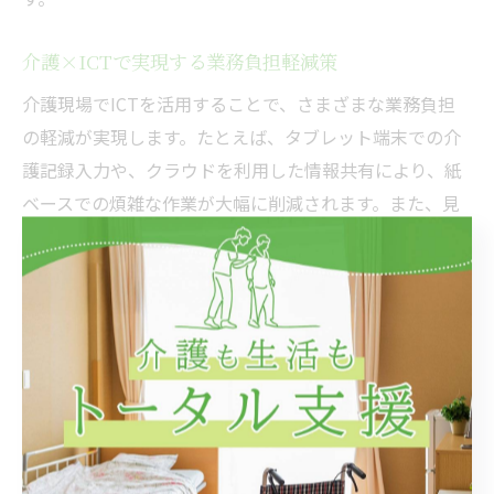
介護×ICTで実現する業務負担軽減策
介護現場でICTを活用することで、さまざまな業務負担
の軽減が実現します。たとえば、タブレット端末での介
護記録入力や、クラウドを利用した情報共有により、紙
ベースでの煩雑な作業が大幅に削減されます。また、見
守りセンサーや介護ロボットの導入で夜間巡回の頻度が
減り、スタッフの負担が軽くなった事例も報告されてい
ます。
北海道札幌市や伊達市では、自治体の補助金を活用した
ICT機器の導入が進められており、導入コストの軽減や
継続的な運用支援が受けられます。これにより、小規模
事業所でも最新の技術を導入しやすくなっています。
一方で、ICT機器のトラブルや操作ミスが生じるリスク