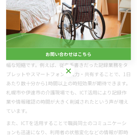
も考慮が必要です。導入後は定期的なメンテナンスや職
員研修を実施し、万全の運用体制を整えることが大切で
す。
ICT導入がもたらす介護現場の時短効果
お問い合わせはこちら
ICT導入による最大のメリットの一つが、業務時間の大
幅な短縮です。例えば、従来手書きだった記録業務をタ
お問い合わせはこちら
ブレットやスマートフォンで入力・共有することで、1日
あたり数十分から1時間以上の時短効果が期待できます。
札幌市や伊達市の介護現場でも、ICT活用により記録作
業や情報確認の時間が大きく削減されたという声が増え
ています。
また、ICTを活用することで職員同士のコミュニケーシ
ョンも迅速になり、利用者の状態変化などの情報が即時