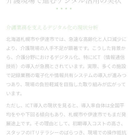
介護業務効率化へICT導入の具体的な流れ
介護現場で進むICT化と操作性の工夫
ICT導入が支える介護現場の働き方改革
介護業務を支えるデジタル化の現状分析
介護×ICTで実現する業務負担軽減策
北海道札幌市や伊達市では、急速な高齢化と人口減少に
ICT導入がもたらす介護現場の時短効果
より、介護現場の人手不足が顕著です。こうした背景か
人手不足対策に役立つデジタル介護活用法
ら、介護分野におけるデジタル化、特にICT（情報通信
技術）の導入が急務とされています。実際、多くの施設
介護の人手不足対策に有効なICT活用術
で記録業務の電子化や情報共有システムの導入が進みつ
デジタル技術が支える介護現場の新常識
つあり、現場の負担軽減を目指した取り組みが広がって
介護業界でのICT導入と人材確保の関係
います。
介護現場で実践するICTによる省力化方法
ただし、ICT導入の現状を見ると、導入率自体は全国平
人手不足解消へ導く介護デジタル活用例
均をやや下回る傾向もあり、札幌市や伊達市でもまだ発
高齢化に対応する北海道の介護革新例
展途上です。その理由として、初期導入コストの高さ、
高齢化進展下で進む北海道の介護ICT改革
スタッフのITリテラシーのばらつき、現場での操作抵抗