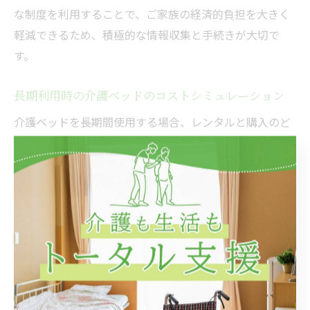
な制度を利用することで、ご家族の経済的負担を大きく
軽減できるため、積極的な情報収集と手続きが大切で
す。
長期利用時の介護ベッドのコストシミュレーション
介護ベッドを長期間使用する場合、レンタルと購入のど
ちらが経済的かシミュレーションすることが重要です。
例えば、月額レンタル料金が保険適用で3,000円の場
合、3年間で約10万円の支出となります。一方、同等の
機能を持つベッドを新品で購入した場合、初期費用は10
万円～20万円程度かかることが多いです。
このように、利用期間が2～3年以内ならレンタル、3年
以上の長期利用なら購入がコスト面で有利になるケース
が多いといえます。ただし、介護度の変化や生活環境の