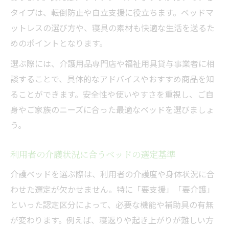
おすすめの介護ベッドサイズや機能とは
タイプは、転倒防止や自立支援に役立ちます。ベッドマ
介護ベッドのおすすめサイズ選びの基準
ットレスの選び方や、寝具の素材も快適な生活を送るた
介護に役立つ電動ベッド機能を徹底比較
めのポイントとなります。
使いやすい介護ベッドのサイズと選択方法
選ぶ際には、介護用品専門店や福祉用具貸与事業者に相
介護状況別に選ぶベッド機能のポイント
談することで、具体的なアドバイスやおすすめ商品を知
介護ベッドの安全性と快適性を両立する選
ることができます。安全性や使いやすさを重視し、ご自
び方
身やご家族のニーズに合った最適なベッドを選びましょ
自費レンタルの相場と電動ベッド導入のコツ
う。
介護ベッド自費レンタルの料金目安を解説
利用者の介護状況に合うベッドの選定基準
電動介護ベッド導入時の注意点と選び方
介護に最適な電動ベッドの選定ポイント
介護ベッドを選ぶ際は、利用者の介護度や身体状況に合
わせた選定が欠かせません。特に「要支援」「要介護」
自費で介護ベッドをレンタルする際の流れ
といった認定区分によって、必要な機能や補助具の有無
介護ベッドレンタルと購入のメリット比較
が変わります。例えば、寝返りや起き上がりが難しい方
在宅介護に最適なベッド導入の具体的手順