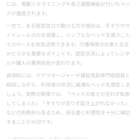
には、電動リクライニングや高さ調整機能が付いたベッ
在宅介護に合うベッド選びと導入準備
ドが推奨されます。
介護ベッド導入時の訪問アセスメント活用
一方で、ある程度自力で動ける方の場合は、手すりやサ
法
イドレールのみを設置し、シンプルなベッドを選ぶこと
介護保険サービスでスムーズにベッド導入
でスペースを有効活用できます。介護保険の対象となる
在宅介護で役立つベッド配置と安全対策
かどうかも重要なポイントで、認定状況によってレンタ
家族で考える介護ベッド導入のポイント
ルや購入の費用負担が変わります。
具体的には、ケアマネージャーや福祉用具専門相談員と
相談しながら、利用者の状況に最適なベッドを選定しま
しょう。実際の現場では、「ベッドの高さが合わず転倒
してしまった」「手すりが足りず起き上がれなかった」
などの失敗例もあるため、安全面と利便性を十分に検討
することが大切です。