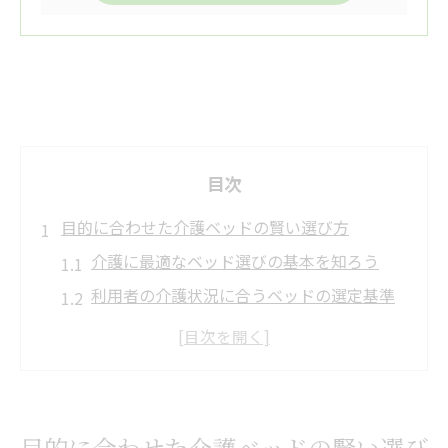
目次
目的に合わせた介護ベッドの賢い選び方
介護に最適なベッド選びの基本を知ろう
利用者の介護状況に合うベッドの選定基準
介護保険を活用した賢い選び方のヒント
介護ベッドのサイズや機能の比較ポイント
介護の現場で使いやすいベッドの特徴とは
レンタルと購入で異なる介護ベッドの費用感
目的に合わせた介護ベッドの賢い選び