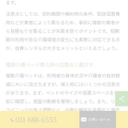
ます。
注意点としては、契約期間や解約時の条件、配送設置費
用などが業者によって異なるため、事前に複数の業者か
ら見積もりを取ることが失敗を防ぐポイントです。短期
間の利用や急な介護環境の変化にも柔軟に対応できる点
が、自費レンタルの大きなメリットといえるでしょう。
電動介護ベッド導入時の注意点と選び方
電動介護ベッドは、利用者の身体状況や介護者の負担軽
減に大いに役立ちますが、導入時にはいくつかの注意点
があります。まず、ベッドのサイズや設置スペースを事
前に確認し、居室の動線を確保しましょう。また、リク
ライニングや高さ調整など、必要な機能を見極めて選定
011-688-6553
することが大切です。
お問い合わせ