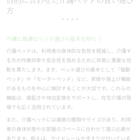
介護ベッドレンタルの費用と購入価格の違
方
い
レンタルと購入で変わる介護費用の比較
自費レンタル時の介護ベッド相場を解説
介護に最適なベッド選びの基本を知ろう
介護保険適用で費用負担を軽減する方法
介護ベッドは、利用者の身体的な負担を軽減し、介護す
長期利用時の介護ベッドのコストシミュレ
る方の作業効率や安全性を高めるために非常に重要な役
ーション
割を果たします。まず、ベッド選びの基本として「電動
補助金や介護保険の活用方法を徹底解説
ベッド」や「モーターベッド」など、昇降や背上げ機能
介護ベッド補助金の申請手順とポイント
があるものを中心に検討することが大切です。これらの
機能は、寝起きや体位変換をサポートし、在宅介護の現
介護保険を活用した費用軽減術を紹介
場でも広く活用されています。
自治体独自の介護ベッド補助制度の特徴
また、介護ベッドには複数の種類やサイズがあり、利用
障害者用介護ベッドの給付金利用の流れ
者の身体状態やお部屋のスペースに合わせて選ぶ必要が
介護ベッドの助成金と対象条件を整理
あります。例えば、サイドレールや手すりが付いている