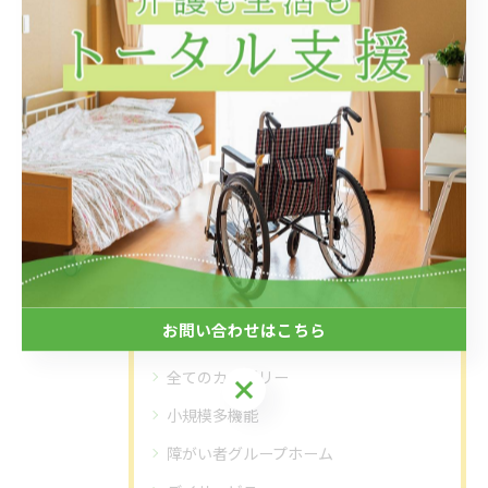
#温かい環境
#サポート体制
< 前のページ
一覧に戻る
次のページ >
カテゴリー
Categories
お問い合わせはこちら
全てのカテゴリー
お問い合わせはこちら
小規模多機能
障がい者グループホーム