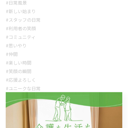
#日常風景
#新しい始まり
#スタッフの日常
#利用者の笑顔
#コミュニティ
#思いやり
#仲間
#楽しい時間
#笑顔の瞬間
#応援よろしく
#ユニークな日常
#優しさを届ける
#孤独じゃない
#共に生きる
#あなたの力に