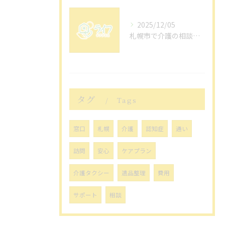
2025/12/05
札幌市で介護の相談をするなら
タグ
Tags
窓口
札幌
介護
認知症
通い
訪問
安心
ケアプラン
介護タクシー
遺品整理
費用
サポート
相談